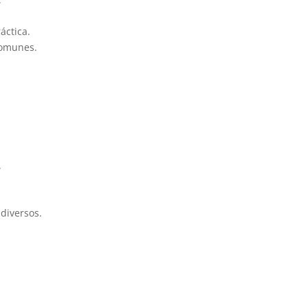
́ctica.
comunes.
.
 diversos.