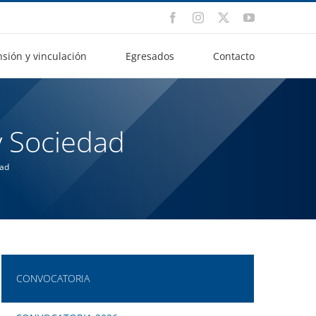
Facebook
Instagram
X
YouTube
nsión y vinculación
Egresados
Contacto
y Sociedad
dad
CONVOCATORIA