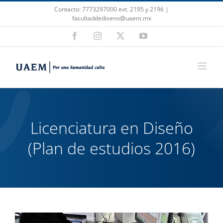
Saltar
Contacto: 7773297000 ext. 2195 y 2196 |
al
facultaddediseno@uaem.mx
contenido
Facebook
Instagram
X
YouTube
Licenciatura en Diseño
(Plan de estudios 2016)