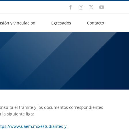
Facebook
Instagram
X
YouTube
nsión y vinculación
Egresados
Contacto
onsulta el trámite y los documentos correspondientes
 la siguiente liga:
ttps://www.uaem.mx/estudiantes-y-