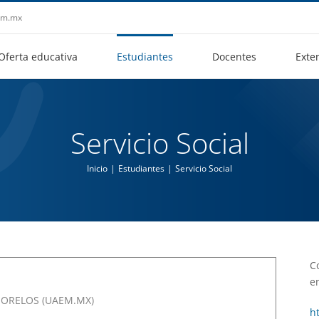
aem.mx
Oferta educativa
Estudiantes
Docentes
Exte
Servicio Social
Inicio
Estudiantes
Servicio Social
C
en
ORELOS (UAEM.MX)
h