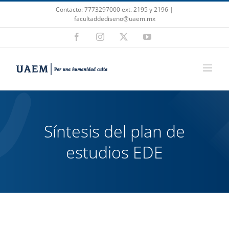
Saltar
Contacto: 7773297000 ext. 2195 y 2196 |
al
facultaddediseno@uaem.mx
contenido
Facebook
Instagram
X
YouTube
Síntesis del plan de
estudios EDE