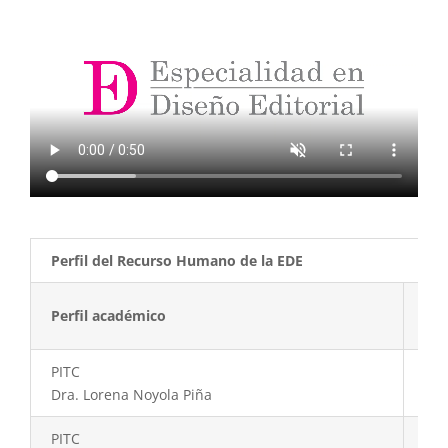
Perfil del Recurso Humano de la EDE
Perfil
académico
Gr
PITC
Doc
Dra. Lorena Noyola Piña
PITC