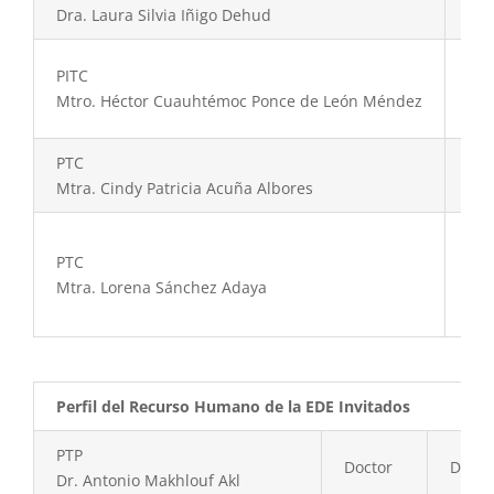
Doc
Dra. Laura Silvia Iñigo Dehud
PITC
Mae
Mtro. Héctor Cuauhtémoc Ponce de León Méndez
PTC
Mae
Mtra. Cindy Patricia Acuña Albores
PTC
Doc
Mtra. Lorena Sánchez Adaya
Perfil del Recurso Humano de la EDE Invitados
PTP
Doctor
Diseño
Dr. Antonio Makhlouf Akl