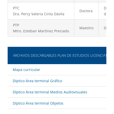
PTC
Diseño
Doctora
Dra. Percy Valeria Cinta Dávila
diseño
PTP
Maestro
Diseño
Mtro. Esteban Martínez Preciado
ARCHIVOS DESCARGABLES PLAN DE ESTUDIOS LICENCIATURA
Mapa curricular
Díptico Área terminal Gráfico
Díptico Área terminal Medios Audiovisuales
Díptico Área terminal Objetos