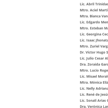
Lic. Abril Trini
Mtro. Aciel Mart
Mtra. Bianca Van
Lic. Edgardo Me
Mtro. Esteban Ma
Lic. Georgina Ce
Lic. Isaac Jhona
Mtro. Zuriel Var
Dr. Víctor Hugo 
Lic. Julio Cesar 
Dra. Zoraida Gar
Mtro. Lucio Roge
Lic. Misael Mora
Mtra. Mónica El
Lic. Nelly Adria
Lic. René de Jes
Lic. Sonalí Arias
Dra. Verónica La