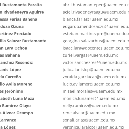
dad Bustamante Peralta
abril.bustamanteper@uaem.edu.
ín Rivadeneyra Aguirre
aciel.rivadeneyraagu@uaem.edu.
essa Farias Bahena
bianca.farias@uaem.edu.mx
ndoza Ozuna
edgardo.mendozaozu@uaem.edu
rtínez Preciado
esteban.martinezpre@uaem.edu
cilia Salazar Bustamante
georgina.salazarbus@uaem.edu.
tan Lara Ochoa
isaac.lara@docentes.uaem.edu.m
gas Bahena
zuriel.vargas@uaem.edu.mx
Sánchez Reséndiz
victor.sanchezres@uaem.edu.mx
Alanís López
julio.alanislop@uaem.edu.mx
cía Carreño
zoraida.garciacar@uaem.edu.mx
lio Ávila Moreno
lucio.avilamor@uaem.edu.mx
les Jerónimo
misael.morales@uaem.edu.mx
izabeth Luna Meza
monica.lunamez@uaem.edu.mx
na Ramírez Olayo
nelly.ramirez@uaem.edu.mx
ús Alvear Ocampo
rene.alvear@uaem.edu.mx
 Carranco
sonali.arias@uaem.edu.mx
ra López
veronica.laralop@uaem.edu.mx