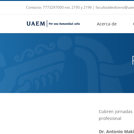
Saltar
Contacto: 7773297000 ext. 2195 y 2196 | facultaddediseno@u
al
contenido
Acerca de
Cubren jornadas l
profesional
Dr. Antonio Mak