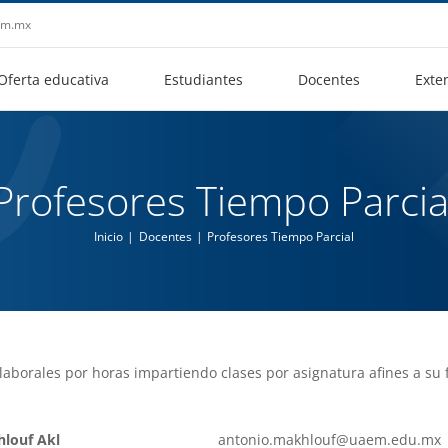
aem.mx
Oferta educativa
Estudiantes
Docentes
Exte
Profesores Tiempo Parcia
Inicio
Docentes
Profesores Tiempo Parcial
aborales por horas impartiendo clases por asignatura afines a su 
hlouf Akl
antonio.makhlouf@uaem.edu.mx