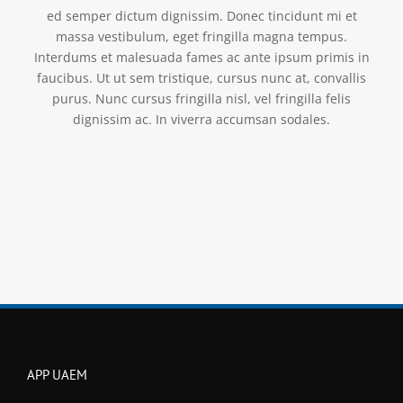
ed semper dictum dignissim. Donec tincidunt mi et
massa vestibulum, eget fringilla magna tempus.
Interdums et malesuada fames ac ante ipsum primis in
faucibus. Ut ut sem tristique, cursus nunc at, convallis
purus. Nunc cursus fringilla nisl, vel fringilla felis
dignissim ac. In viverra accumsan sodales.
APP UAEM